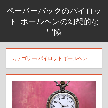
コ
ペーパーバックのパイロッ
ン
テ
ト: ボールペンの幻想的な
ン
冒険
ツ
へ
ペ
ス
ン
キ
に
カテゴリー: パイロット ボールペン
ッ
秘
プ
め
ら
れ
た
物
語
を