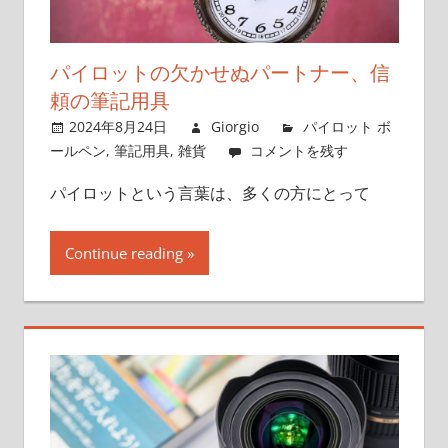
解
き
明
パイロットの欠かせぬパートナー、信
か
頼の筆記用具
す、
2024年8月24日
Giorgio
パイロット ボ
ボ
ールペン
,
筆記用具
,
雑貨
コメントを残す
ー
ル
パイロットという言葉は、多くの方にとって
ペ
ン
Continue reading
愛
好
家
の
た
め
の