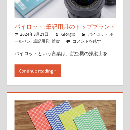
特
別
な
場
パイロット: 筆記用具のトップブランド
所
2024年8月21日
Giorgio
パイロット ボ
ールペン
,
筆記用具
,
雑貨
コメントを残す
パイロットという言葉は、航空機の操縦士を
Continue reading