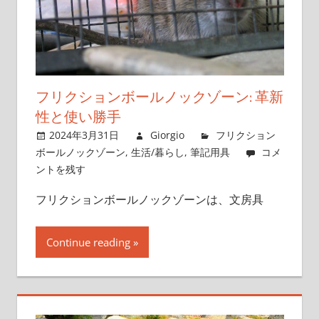
解
き
明
か
す、
フリクションボールノックゾーン: 革新
ボ
性と使い勝手
ー
2024年3月31日
Giorgio
フリクション
ル
ボールノックゾーン
,
生活/暮らし
,
筆記用具
コメ
ペ
ントを残す
ン
愛
フリクションボールノックゾーンは、文房具
好
家
Continue reading
の
た
め
の