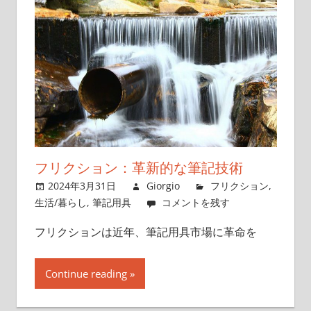
特
別
な
場
所
フリクション：革新的な筆記技術
2024年3月31日
Giorgio
フリクション
,
生活/暮らし
,
筆記用具
コメントを残す
フリクションは近年、筆記用具市場に革命を
Continue reading