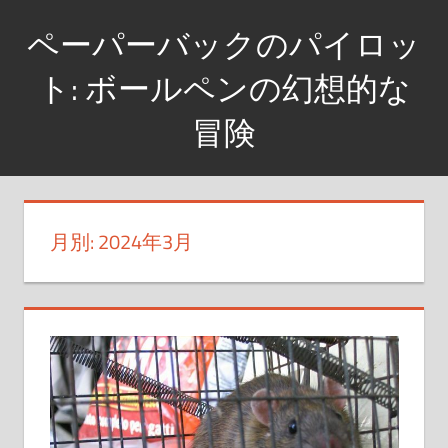
コ
ペーパーバックのパイロッ
ン
テ
ト: ボールペンの幻想的な
ン
冒険
ツ
へ
ペ
ス
ン
キ
に
月別: 2024年3月
ッ
秘
プ
め
ら
れ
た
物
語
を