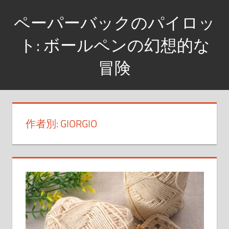
コ
ペーパーバックのパイロッ
ン
テ
ト: ボールペンの幻想的な
ン
冒険
ツ
へ
ペ
ス
ン
キ
に
作者別:
GIORGIO
ッ
秘
プ
め
ら
れ
た
物
語
を