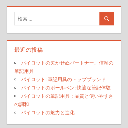
の
の
稿
記
記
事
事
ナ
ビ
ゲ
最近の投稿
ー
シ
パイロットの欠かせぬパートナー、信頼の
筆記用具
ョ
パイロット: 筆記用具のトップブランド
ン
パイロットのボールペン: 快適な筆記体験
パイロットの筆記用具：品質と使いやすさ
の調和
パイロットの魅力と進化