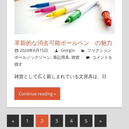
革新的な消去可能ボールペン の魅力
2024年6月15日
Giorgio
フリクション
ボールノックゾーン
,
筆記用具
,
雑貨
コメントを
残す
雑貨として広く親しまれている文房具は、日
Continue reading
«
前
1
2
3
4
5
次
»
投