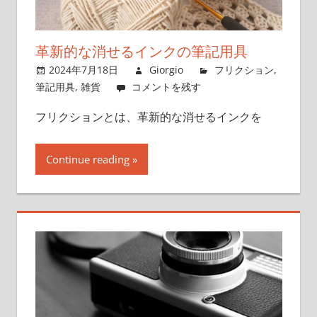
解
き
明
革新的な消せるインクの筆記用具
か
2024年7月18日
Giorgio
フリクション
,
す、
筆記用具
,
雑貨
コメントを残す
ボ
フリクションとは、革新的な消せるインクを
ー
ル
ペ
Continue reading
ン
愛
好
家
の
た
め
の